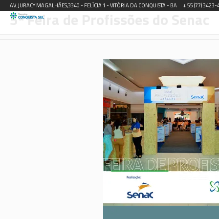
AV. JURACY MAGALHÃES,3340 - FELÍCIA 1 - VITÓRIA DA CONQUISTA - BA
+ 55 (77) 3423
5ª Feira de Profissões do Senac