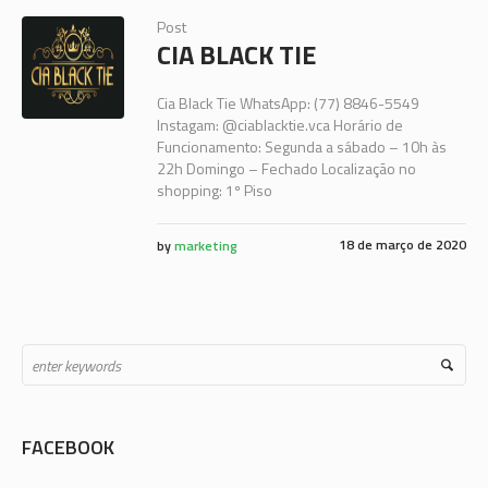
Post
CIA BLACK TIE
Cia Black Tie WhatsApp: (77) 8846-5549
Instagam: @ciablacktie.vca Horário de
Funcionamento: Segunda a sábado – 10h às
22h Domingo – Fechado Localização no
shopping: 1º Piso
18 de março de 2020
by
marketing
FACEBOOK